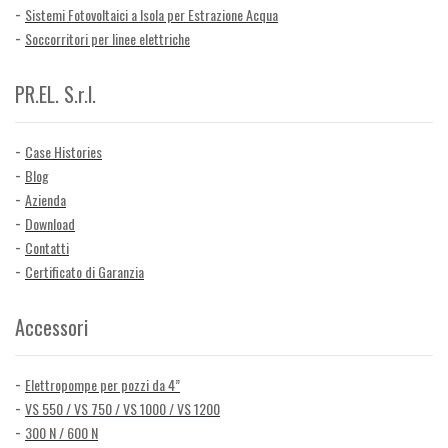
Sistemi Fotovoltaici a Isola per Estrazione Acqua
Soccorritori per linee elettriche
PR.EL. S.r.l.
Case Histories
Blog
Azienda
Download
Contatti
Certificato di Garanzia
Accessori
Elettropompe per pozzi da 4”
VS 550 / VS 750 / VS 1000 / VS 1200
300 N / 600 N