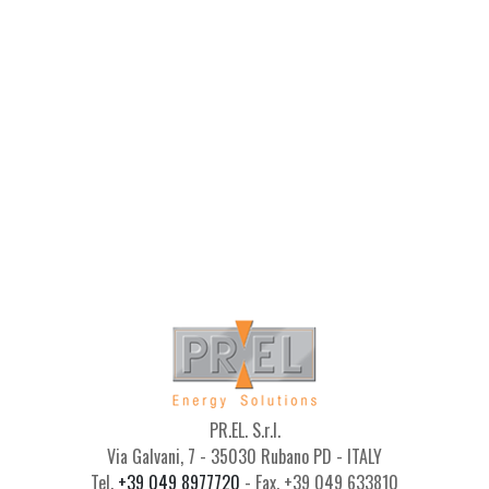
PR.EL. S.r.l.
Via Galvani, 7 - 35030 Rubano PD - ITALY
Tel.
+39 049 8977720
- Fax. +39 049 633810