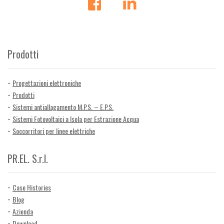
Prodotti
Progettazioni elettroniche
Prodotti
Sistemi antiallagamento M.P.S. – E.P.S.
Sistemi Fotovoltaici a Isola per Estrazione Acqua
Soccorritori per linee elettriche
PR.EL. S.r.l.
Case Histories
Blog
Azienda
Download