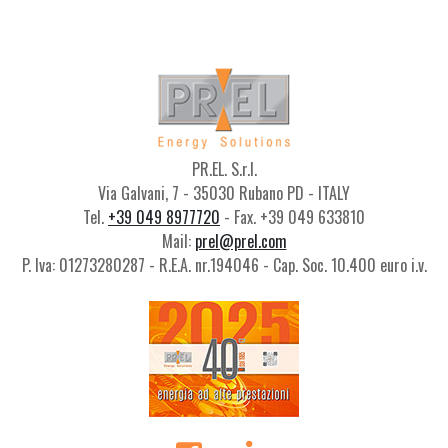
PR.EL. S.r.l.
Via Galvani, 7 - 35030 Rubano PD - ITALY
Tel.
+39 049 8977720
- Fax. +39 049 633810
Mail:
prel@prel.com
P. Iva: 01273280287 - R.E.A. nr.194046 - Cap. Soc. 10.400 euro i.v.